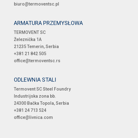
biuro@termoventsc.pl
ARMATURA PRZEMYSŁOWA
TERMOVENT SC
Železnička 1A
21235 Temerin, Serbia
+381 21 842 505
office@termoventsc.rs
ODLEWNIA STALI
Termovent SC Steel Foundry
Industrijska zona bb.
24300 Bačka Topola, Serbia
+381 24 713 524
office@livnica.com