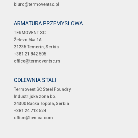
biuro@termoventsc.pl
ARMATURA PRZEMYSŁOWA
TERMOVENT SC
Železnička 1A
21235 Temerin, Serbia
+381 21 842 505
office@termoventsc.rs
ODLEWNIA STALI
Termovent SC Steel Foundry
Industrijska zona bb.
24300 Bačka Topola, Serbia
+381 24 713 524
office@livnica.com