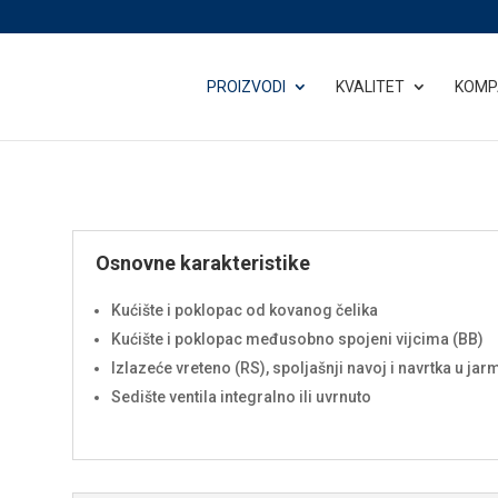
PROIZVODI
KVALITET
KOMP
Osnovne karakteristike
Kućište i poklopac od kovanog čelika
Kućište i poklopac međusobno spojeni vijcima (BB)
Izlazeće vreteno (RS), spoljašnji navoj i navrtka u ja
Sedište ventila integralno ili uvrnuto