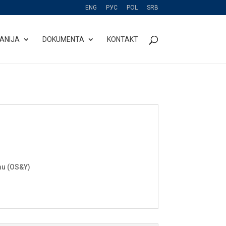
ENG
РУС
POL
SRB
ANIJA
DOKUMENTA
KONTAKT
rmu (OS&Y)