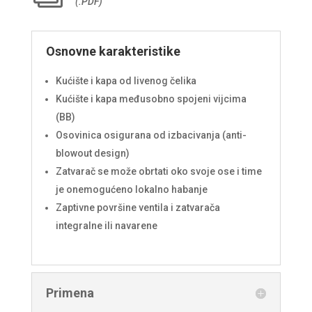
(.PDF)
Osnovne karakteristike
Kućište i kapa od livenog čelika
Kućište i kapa međusobno spojeni vijcima
(BB)
Osovinica osigurana od izbacivanja (anti-
blowout design)
Zatvarač se može obrtati oko svoje ose i time
je onemogućeno lokalno habanje
Zaptivne površine ventila i zatvarača
integralne ili navarene
Primena